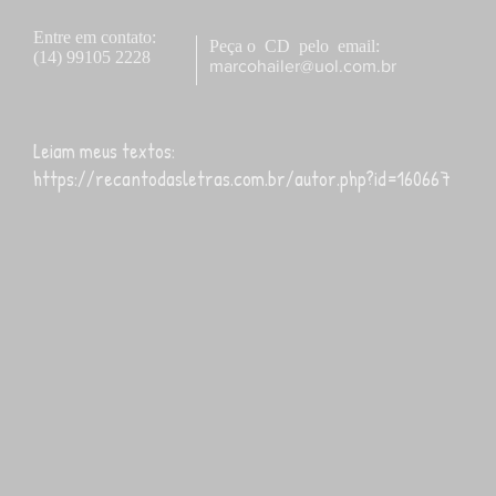
Entre em contato:
Peça o CD pelo email:
(14) 99105 2228
marcohailer@uol.com.br
Leiam meus textos:
https://recantodasletras.com.br/autor.php?id=160667